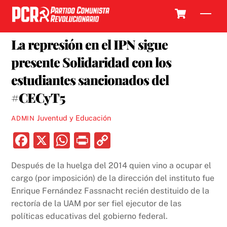
Skip
Cart
Men
to
24 MARZO, 2017
content
La represión en el IPN sigue
presente Solidaridad con los
estudiantes sancionados del
#CECyT5
Juventud y Educación
ADMIN
F
X
W
P
C
a
h
ri
o
Después de la huelga del 2014 quien vino a ocupar el
c
at
nt
p
cargo (por imposición) de la dirección del instituto fue
e
s
y
Enrique Fernández Fassnacht recién destituido de la
b
A
Li
rectoría de la UAM por ser fiel ejecutor de las
políticas educativas del gobierno federal.
o
p
n