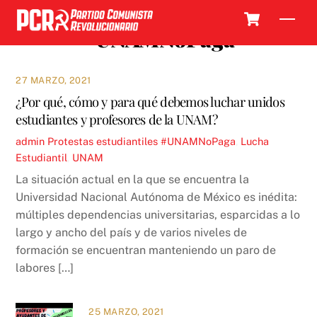
Skip
Cart
Men
to
#UNAMNoPaga
content
27 MARZO, 2021
¿Por qué, cómo y para qué debemos luchar unidos
estudiantes y profesores de la UNAM?
admin
Protestas estudiantiles
#UNAMNoPaga
,
Lucha
Estudiantil
,
UNAM
La situación actual en la que se encuentra la
Universidad Nacional Autónoma de México es inédita:
múltiples dependencias universitarias, esparcidas a lo
largo y ancho del país y de varios niveles de
formación se encuentran manteniendo un paro de
labores […]
25 MARZO, 2021