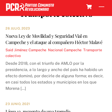
Skip
Cart
Men
to
Transporte colectivo
content
26 JULIO, 2023
Nueva Ley de Movilidad y Seguridad Vial en
Campeche y el ataque al compañero Héctor Malavé
Said Jiménez
Campeche
,
Nacional
Campeche
,
Transporte
colectivo
Desde 2018, con el triunfo de AMLO por la
presidencia, a lo largo y ancho del país ha habido un
efecto dominó, por decirle de alguna forma; es decir,
en casi todos los estados y municipios en los que
Morena […]
23 JUNIO, 2021
Línea 12, recuento de una tragedia