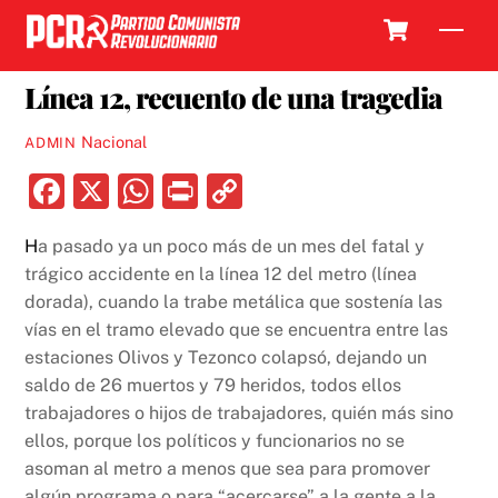
Skip
Cart
Men
to
23 JUNIO, 2021
content
Línea 12, recuento de una tragedia
Nacional
ADMIN
F
X
W
P
C
a
h
ri
o
H
a pasado ya un poco más de un mes del fatal y
c
at
nt
p
trágico accidente en la línea 12 del metro (línea
e
s
y
dorada), cuando la trabe metálica que sostenía las
b
A
Li
vías en el tramo elevado que se encuentra entre las
estaciones Olivos y Tezonco colapsó, dejando un
o
p
n
saldo de 26 muertos y 79 heridos, todos ellos
o
p
k
trabajadores o hijos de trabajadores, quién más sino
k
ellos, porque los políticos y funcionarios no se
asoman al metro a menos que sea para promover
algún programa o para “acercarse” a la gente a la