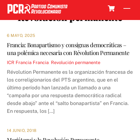
Skip
Cart
Men
to
Revolución permanente
content
6 MAYO, 2025
Francia: Bonapartismo y consignas democráticas –
una polémica necesaria con Révolution Permanente
ICR
Francia
Francia
,
Revolución permanente
Révolution Permanente es la organización francesa de
los correligionarios del PTS argentino, que en el
último período han lanzada un llamado a una
“campaña por una respuesta democrática radical
desde abajo” ante el “salto bonapartista” en Francia.
En respuesta, los […]
14 JUNIO, 2018
Mariátegui y la Revolución Permanente