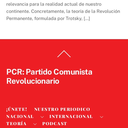
relevancia para la realidad actual de nuestro
continente. Concretamente, la teoría de la Revolución
Permanente, formulada por Trotsky, […]
Back
To
Top
PCR: Partido Comunista
Revolucionario
¡ÚNETE!
NUESTRO PERIODICO
NACIONAL
INTERNACIONAL
TEORÍA
PODCAST