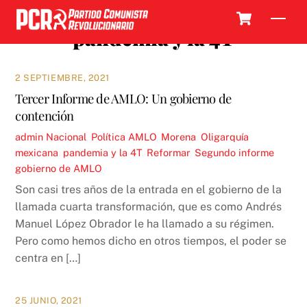
Skip
Cart
Men
to
pandemia y la 4T
content
2 SEPTIEMBRE, 2021
Tercer Informe de AMLO: Un gobierno de
contención
admin
Nacional
,
Política
AMLO
,
Morena
,
Oligarquía
mexicana
,
pandemia y la 4T
,
Reformar
,
Segundo informe
gobierno de AMLO
Son casi tres años de la entrada en el gobierno de la
llamada cuarta transformación, que es como Andrés
Manuel López Obrador le ha llamado a su régimen.
Pero como hemos dicho en otros tiempos, el poder se
centra en […]
25 JUNIO, 2021