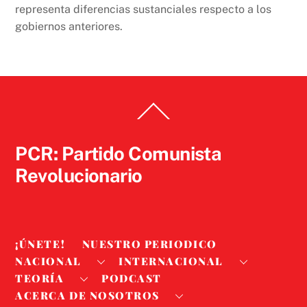
representa diferencias sustanciales respecto a los
gobiernos anteriores.
Back
To
Top
PCR: Partido Comunista
Revolucionario
¡ÚNETE!
NUESTRO PERIODICO
NACIONAL
INTERNACIONAL
TEORÍA
PODCAST
ACERCA DE NOSOTROS