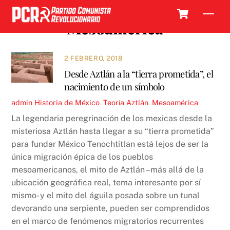
Skip
Cart
Men
to
Mesoamérica
content
2 FEBRERO, 2018
Desde Aztlán a la “tierra prometida”, el
nacimiento de un símbolo
admin
Historia de México
,
Teoría
Aztlán
,
Mesoamérica
La legendaria peregrinación de los mexicas desde la
misteriosa Aztlán hasta llegar a su “tierra prometida”
para fundar México Tenochtitlan está lejos de ser la
única migración épica de los pueblos
mesoamericanos, el mito de Aztlán –más allá de la
ubicación geográfica real, tema interesante por sí
mismo- y el mito del águila posada sobre un tunal
devorando una serpiente, pueden ser comprendidos
en el marco de fenómenos migratorios recurrentes