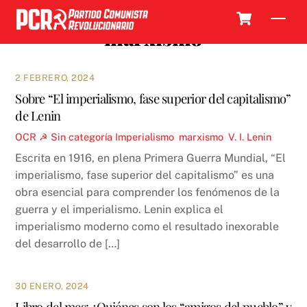
Skip
Cart
Men
to
marxismo
content
2 FEBRERO, 2024
Sobre “El imperialismo, fase superior del capitalismo”
de Lenin
OCR ☭
Sin categoría
Imperialismo
,
marxismo
,
V. I. Lenin
Escrita en 1916, en plena Primera Guerra Mundial, “El
imperialismo, fase superior del capitalismo” es una
obra esencial para comprender los fenómenos de la
guerra y el imperialismo. Lenin explica el
imperialismo moderno como el resultado inexorable
del desarrollo de […]
30 ENERO, 2024
Libro del mes: ¿Quiénes son los “amigos del pueblo” y