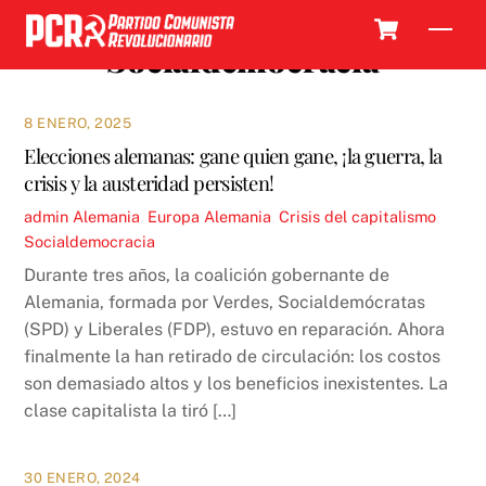
Skip
Cart
Men
to
Socialdemocracia
content
8 ENERO, 2025
Elecciones alemanas: gane quien gane, ¡la guerra, la
crisis y la austeridad persisten!
admin
Alemania
,
Europa
Alemania
,
Crisis del capitalismo
,
Socialdemocracia
Durante tres años, la coalición gobernante de
Alemania, formada por Verdes, Socialdemócratas
(SPD) y Liberales (FDP), estuvo en reparación. Ahora
finalmente la han retirado de circulación: los costos
son demasiado altos y los beneficios inexistentes. La
clase capitalista la tiró […]
30 ENERO, 2024