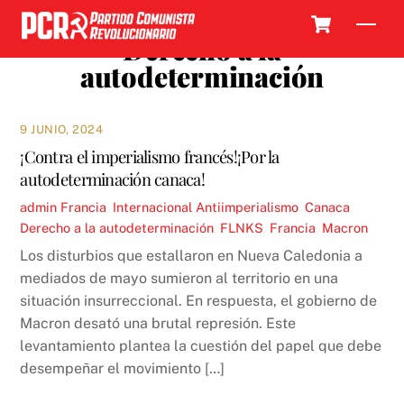
Skip
Cart
Men
to
Derecho a la
content
autodeterminación
9 JUNIO, 2024
¡Contra el imperialismo francés!¡Por la
autodeterminación canaca!
admin
Francia
,
Internacional
Antiimperialismo
,
Canaca
,
Derecho a la autodeterminación
,
FLNKS
,
Francia
,
Macron
Los disturbios que estallaron en Nueva Caledonia a
mediados de mayo sumieron al territorio en una
situación insurreccional. En respuesta, el gobierno de
Macron desató una brutal represión. Este
levantamiento plantea la cuestión del papel que debe
desempeñar el movimiento […]