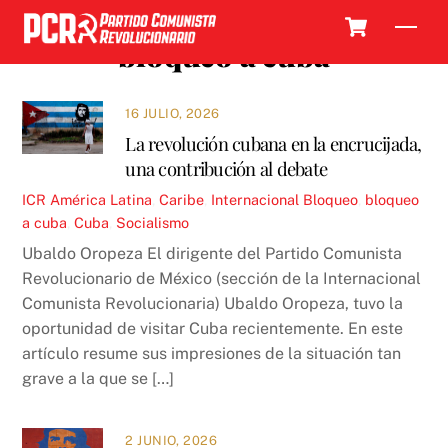
Skip
Cart
Men
to
bloqueo a cuba
content
16 JULIO, 2026
La revolución cubana en la encrucijada,
una contribución al debate
ICR
América Latina
,
Caribe
,
Internacional
Bloqueo
,
bloqueo
a cuba
,
Cuba
,
Socialismo
Ubaldo Oropeza El dirigente del Partido Comunista
Revolucionario de México (sección de la Internacional
Comunista Revolucionaria) Ubaldo Oropeza, tuvo la
oportunidad de visitar Cuba recientemente. En este
artículo resume sus impresiones de la situación tan
grave a la que se […]
2 JUNIO, 2026