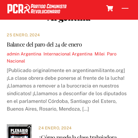
Skip
Cart
Men
to
Argentina
content
25 ENERO, 2024
Balance del paro del 24 de enero
admin
Argentina
,
Internacional
Argentina
,
Milei
,
Paro
Nacional
[Publicado originalmente en argentinamilitante.org]
¡La clase obrera debe ponerse al frente de la lucha!
¡Llamamos a remover a la burocracia en nuestros
sindicatos! ¡Llamamos a desconfiar de los diputados
en el parlamento! Córdoba, Santiago del Estero,
Buenos Aires, Rosario, Mendoza, […]
24 ENERO, 2024
¿Cómo puede la clase trabajadora