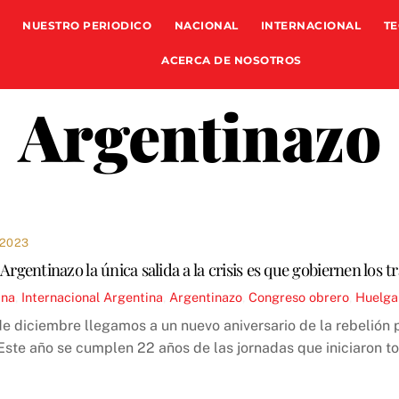
NUESTRO PERIODICO
NACIONAL
INTERNACIONAL
TE
ACERCA DE NOSOTROS
Argentinazo
 2023
Argentinazo la única salida a la crisis es que gobiernen los t
ina
,
Internacional
Argentina
,
Argentinazo
,
Congreso obrero
,
Huelga
de diciembre llegamos a un nuevo aniversario de la rebelión 
Este año se cumplen 22 años de las jornadas que iniciaron t