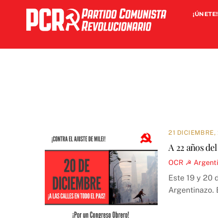
Skip
¡ÚNETE!
to
content
21 DICIEMBRE,
A 22 años del 
OCR ☭
Argent
Este 19 y 20 
Argentinazo. 