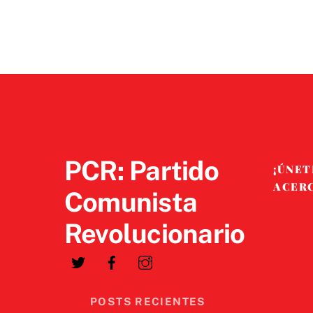
PCR: Partido
¡ÚNET
ACER
Comunista
Revolucionario
POSTS RECIENTES