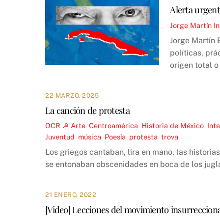
Alerta urgen
Jorge Martín
I
Jorge Martín 
políticas, pr
origen total 
22 MARZO, 2025
La canción de protesta
OCR ☭
Arte
,
Centroamérica
,
Historia de México
,
Int
Juventud
,
música
,
Poesía
,
protesta
,
trova
Los griegos cantaban, lira en mano, las histori
se entonaban obscenidades en boca de los jugla
21 ENERO, 2022
[Video] Lecciones del movimiento insurrecciona