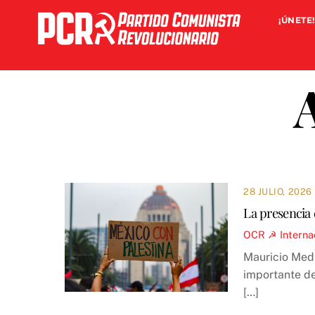
Skip
¡ÚNETE!
to
content
28 JULIO, 2026
La presencia 
OCR ☭
Interna
Mauricio Medi
importante de
[…]