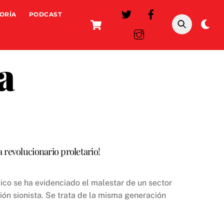
ORÍA
PODCAST
Cart
Da
mo
a
 revolucionario proletario!
xico se ha evidenciado el malestar de un sector
ión sionista. Se trata de la misma generación