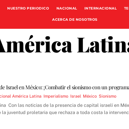
NUESTRO PERIODICO
NACIONAL
INTERNACIONAL
TE
ACERCA DE NOSOTROS
América Latin
de Israel en México: ¡Combatir el sionismo con un programa
cional
América Latina
,
Imperialismo
,
Israel
,
México
,
Sionismo
na Con las noticias de la presencia de capital israelí en Mé
 la juventud proletaria que rechaza a toda costa la intervenc