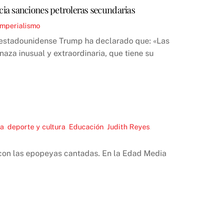
ia sanciones petroleras secundarias
Imperialismo
e estadounidense Trump ha declarado que: «Las
aza inusual y extraordinaria, que tiene su
ca
,
deporte y cultura
,
Educación
,
Judith Reyes
,
o con las epopeyas cantadas. En la Edad Media