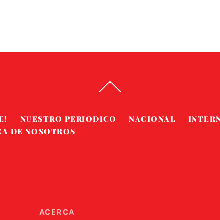
Back
To
Top
E!
NUESTRO PERIODICO
NACIONAL
INTER
CA DE NOSOTROS
ACERCA