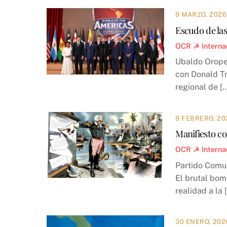
9 MARZO, 2026
Escudo de las
OCR ☭
Interna
Ubaldo Oropez
con Donald Tr
regional de [
9 FEBRERO, 20
Manifiesto co
OCR ☭
Interna
Partido Comun
El brutal bom
realidad a la 
30 ENERO, 202