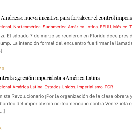
 Américas: nueva iniciativa para fortalecer el control imperi
cional
,
Norteamérica
,
Sudamérica
América Latina
,
EEUU
,
México
,
a El sábado 7 de marzo se reunieron en Florida doce presid
ump. La intención formal del encuentro fue firmar la llamada
…]
26
ntra la agresión imperialista a América Latina
cional
América Latina
,
Estados Unidos
,
Imperialismo
,
PCR
ista Revolucionario ¡Por la organización de la clase obrera y 
bardeo del imperialismo norteamericano contra Venezuela e
[…]
6