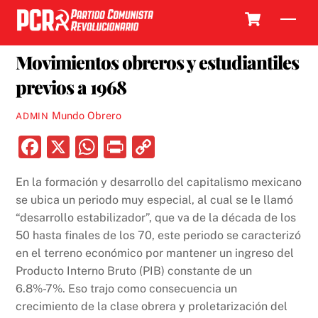
Skip
Cart
Men
to
1 OCTUBRE, 2018
content
Movimientos obreros y estudiantiles
previos a 1968
Mundo Obrero
ADMIN
F
X
W
P
C
a
h
ri
o
En la formación y desarrollo del capitalismo mexicano
c
at
nt
p
se ubica un periodo muy especial, al cual se le llamó
e
s
y
“desarrollo estabilizador”, que va de la década de los
b
A
Li
50 hasta finales de los 70, este periodo se caracterizó
en el terreno económico por mantener un ingreso del
o
p
n
Producto Interno Bruto (PIB) constante de un
o
p
k
6.8%-7%. Eso trajo como consecuencia un
k
crecimiento de la clase obrera y proletarización del