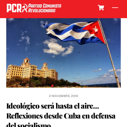
Skip
Cart
Men
to
content
2 NOVIEMBRE, 2016
Ideológico será hasta el aire…
Reflexiones desde Cuba en defensa
del socialismo