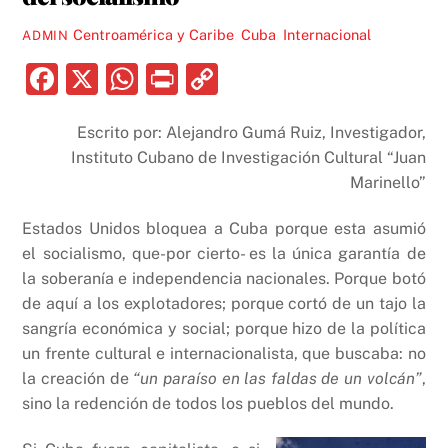
Centroamérica y Caribe
,
Cuba
,
Internacional
ADMIN
F
X
W
P
C
a
h
ri
o
Escrito por: Alejandro Gumá Ruiz, Investigador,
c
at
nt
p
Instituto Cubano de Investigación Cultural “Juan
e
s
y
Marinello”
b
A
Li
Estados Unidos bloquea a Cuba porque esta asumió
o
p
n
el socialismo, que-por cierto- es la única garantía de
o
p
k
la soberanía e independencia nacionales. Porque botó
k
de aquí a los explotadores; porque cortó de un tajo la
sangría económica y social; porque hizo de la política
un frente cultural e internacionalista, que buscaba: no
la creación de
“un paraíso en las faldas de un volcán”
,
sino la redención de todos los pueblos del mundo.