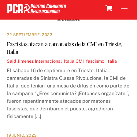
Skip
Cart
Men
to
Italia
content
22 SEPTIEMBRE, 2023
Fascistas atacan a camaradas de la CMI en Trieste,
Italia
Said Jiménez
Internacional
,
Italia
CMI
,
fascismo
,
Italia
El sábado 16 de septiembre en Trieste, Italia,
camaradas de Sinistra Classe Rivoluzione, la CMI de
Italia, que tenían una mesa de difusión como parte de
la campaña “¿Eres comunista? ¡Entonces organízate!”,
fueron repentinamente atacados por matones
fascistas, que derribaron el puesto, agredieron
físicamente […]
19 JUNIO, 2023