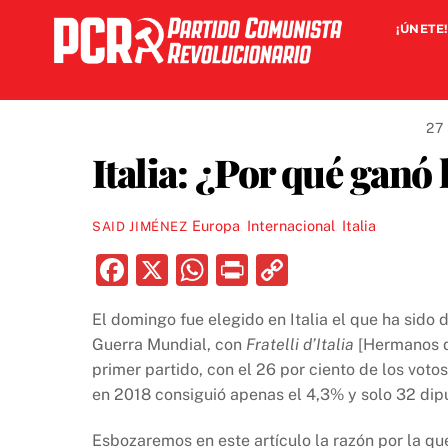
Skip
¡ÚNETE!
to
content
27
Italia: ¿Por qué ganó 
Europa
,
Internacional
,
Italia
SAID JIMÉNEZ
F
X
W
P
C
a
h
ri
o
El domingo fue elegido en Italia el que ha sid
c
at
nt
p
Guerra Mundial, con
Fratelli d’Italia
[Hermanos de
e
s
y
primer partido, con el 26 por ciento de los vot
b
A
Li
en 2018 consiguió apenas el 4,3% y solo 32 di
o
p
n
Esbozaremos en este artículo la razón por la que