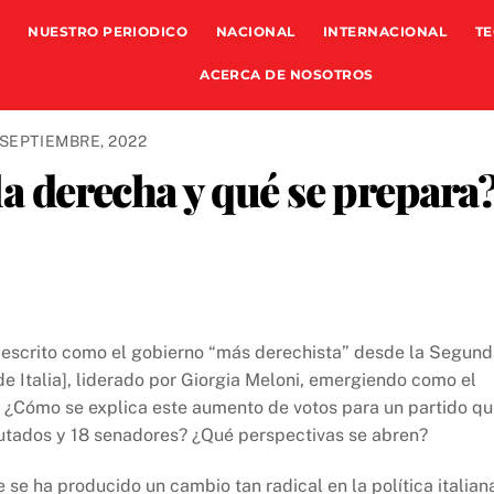
NUESTRO PERIODICO
NACIONAL
INTERNACIONAL
TE
ACERCA DE NOSOTROS
 SEPTIEMBRE, 2022
la derecha y qué se prepara
o descrito como el gobierno “más derechista” desde la Segun
 Italia], liderado por Giorgia Meloni, emergiendo como el
os ¿Cómo se explica este aumento de votos para un partido q
putados y 18 senadores? ¿Qué perspectivas se abren?
 se ha producido un cambio tan radical en la política italian