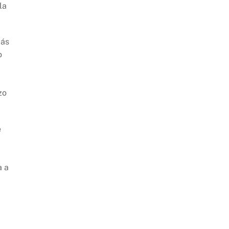
la
más
o
zo
e
a a