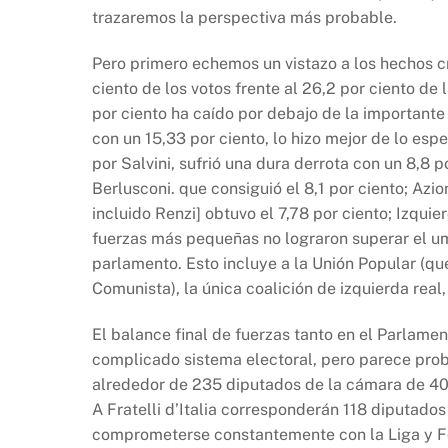
o
p
k
trazaremos la perspectiva más probable.
k
Pero primero echemos un vistazo a los hechos c
ciento de los votos frente al 26,2 por ciento de 
por ciento ha caído por debajo de la importante 
con un 15,33 por ciento, lo hizo mejor de lo e
por Salvini, sufrió una dura derrota con un 8,8 p
Berlusconi. que consiguió el 8,1 por ciento; Azi
incluido Renzi] obtuvo el 7,78 por ciento; Izquie
fuerzas más pequeñas no lograron superar el umb
parlamento. Esto incluye a la Unión Popular (q
Comunista), la única coalición de izquierda real
El balance final de fuerzas tanto en el Parlame
complicado sistema electoral, pero parece prob
alrededor de 235 diputados de la cámara de 40
A Fratelli d’Italia corresponderán 118 diputado
comprometerse constantemente con la Liga y Forz