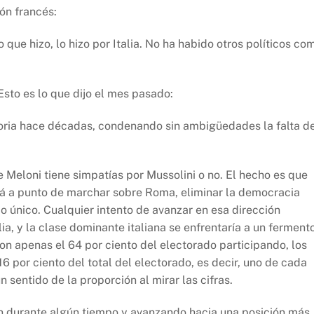
ión francés:
 que hizo, lo hizo por Italia. No ha habido otros políticos co
sto es lo que dijo el mes pasado:
storia hace décadas, condenando sin ambigüedades la falta d
e Meloni tiene simpatías por Mussolini o no. El hecho es que
está a punto de marchar sobre Roma, eliminar la democracia
o único. Cualquier intento de avanzar en esa dirección
lia, y la clase dominante italiana se enfrentaría a un ferment
n apenas el 64 por ciento del electorado participando, los
 16 por ciento del total del electorado, es decir, uno de cada
un sentido de la proporción al mirar las cifras.
n durante algún tiempo y avanzando hacia una posición más