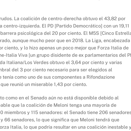
rudos. La coalición de centro-derecha obtuvo el 43,82 por
la centro-izquierda. El PD [Partido Democrático] con un 19,11
barrera psicológica del 20 por ciento. El M5S [Cinco Estrell
sperado, aunque mucho peor que en 2018. La Liga, encabezada
or ciento, y lo hizo apenas un poco mejor que Forza Italia de
one-Italia Viva [un grupo disidente de ex parlamentarios del P
rda Italiana/Los Verdes obtuvo el 3,64 por ciento y varias
ral del 3 por ciento necesario para ser elegidos al
ue tenía como uno de sus componentes a Rifondazione
, que reunió un miserable 1,43 por ciento.
nto como en el Senado aún no está disponible debido al
able que la coalición de Meloni tenga una mayoría de
0 miembros y 115 senadores: el Senado tiene 206 senadores
s y 66 senadores, lo que significa que Meloni tendrá que
a Italia, lo que podría resultar en una coalición inestable 