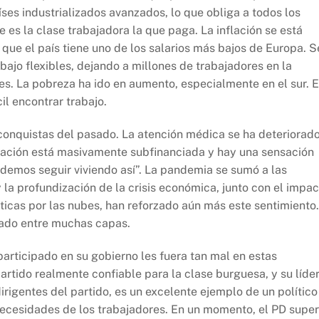
aíses industrializados avanzados, lo que obliga a todos los
 es la clase trabajadora la que paga. La inflación se está
 que el país tiene uno de los salarios más bajos de Europa. S
bajo flexibles, dejando a millones de trabajadores en la
es. La pobreza ha ido en aumento, especialmente en el sur. 
il encontrar trabajo.
s conquistas del pasado. La atención médica se ha deteriorado
cación está masivamente subfinanciada y hay una sensación
odemos seguir viviendo así”. La pandemia se sumó a las
y la profundización de la crisis económica, junto con el impa
éticas por las nubes, han reforzado aún más este sentimiento.
iado entre muchas capas.
participado en su gobierno les fuera tan mal en estas
artido realmente confiable para la clase burguesa, y su líde
irigentes del partido, es un excelente ejemplo de un político
cesidades de los trabajadores. En un momento, el PD supe