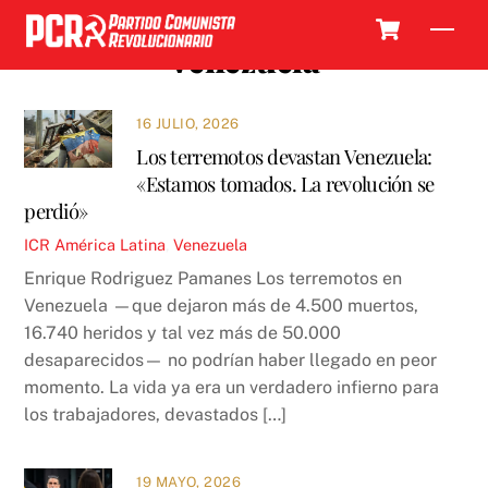
Skip
Cart
Men
to
Venezuela
content
16 JULIO, 2026
Los terremotos devastan Venezuela:
«Estamos tomados. La revolución se
perdió»
ICR
América Latina
,
Venezuela
Enrique Rodriguez Pamanes Los terremotos en
Venezuela —que dejaron más de 4.500 muertos,
16.740 heridos y tal vez más de 50.000
desaparecidos— no podrían haber llegado en peor
momento. La vida ya era un verdadero infierno para
los trabajadores, devastados […]
19 MAYO, 2026