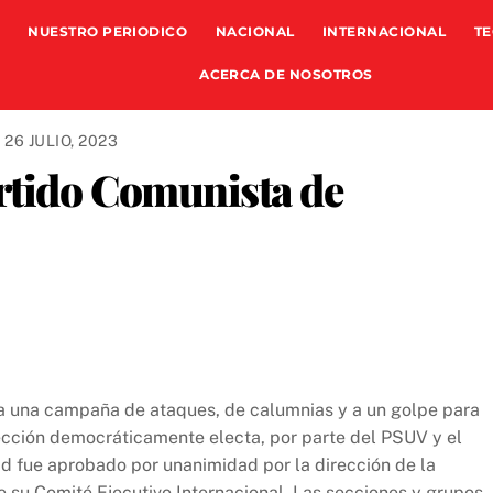
NUESTRO PERIODICO
NACIONAL
INTERNACIONAL
TE
ACERCA DE NOSOTROS
26 JULIO, 2023
artido Comunista de
 a una campaña de ataques, de calumnias y a un golpe para
irección democráticamente electa, por parte del PSUV y el
ad fue aprobado por unanimidad por la dirección de la
de su Comité Ejecutivo Internacional. Las secciones y grupos