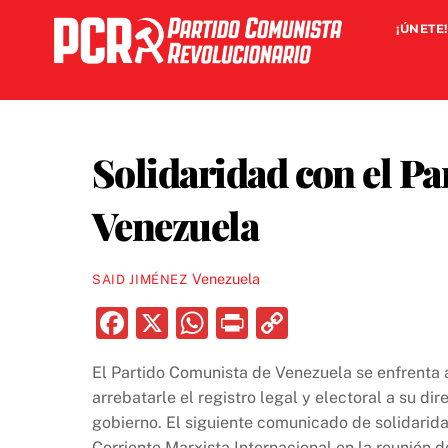
Skip
¡ÚNETE!
to
content
Solidaridad con el P
Venezuela
Venezuela
SAID JIMÉNEZ
F
X
W
P
C
a
h
ri
o
El Partido Comunista de Venezuela se enfrenta
c
at
nt
p
arrebatarle el registro legal y electoral a su d
e
s
y
gobierno. El siguiente comunicado de solidarid
Corriente Marxista Internacional en la reunión 