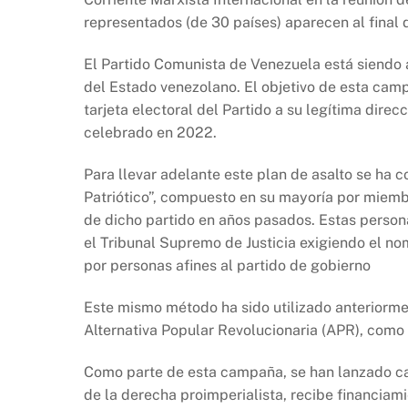
b
A
Li
representados (de 30 países) aparecen al final
o
p
n
o
p
k
El Partido Comunista de Venezuela está siendo 
k
del Estado venezolano. El objetivo de esta camp
tarjeta electoral del Partido a su legítima dir
celebrado en 2022.
Para llevar adelante este plan de asalto se ha
Patriótico”, compuesto en su mayoría por miemb
de dicho partido en años pasados. Estas persona
el Tribunal Supremo de Justicia exigiendo el n
por personas afines al partido de gobierno
Este mismo método ha sido utilizado anteriorme
Alternativa Popular Revolucionaria (APR), como
Como parte de esta campaña, se han lanzado c
de la derecha proimperialista, recibe financiam