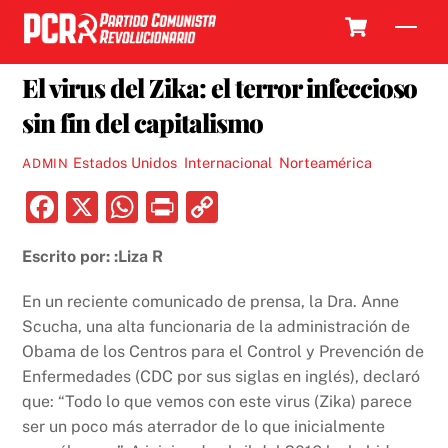
Skip
Cart
Men
to
6 JUNIO, 2016
content
El virus del Zika: el terror infeccioso
sin fin del capitalismo
Estados Unidos
,
Internacional
,
Norteamérica
ADMIN
F
X
W
P
C
a
h
ri
o
Escrito por: :Liza R
c
at
nt
p
e
s
y
En un reciente comunicado de prensa, la Dra. Anne
b
A
Li
Scucha, una alta funcionaria de la administración de
Obama de los Centros para el Control y Prevención de
o
p
n
Enfermedades (CDC por sus siglas en inglés), declaró
o
p
k
que: “Todo lo que vemos con este virus (Zika) parece
k
ser un poco más aterrador de lo que inicialmente