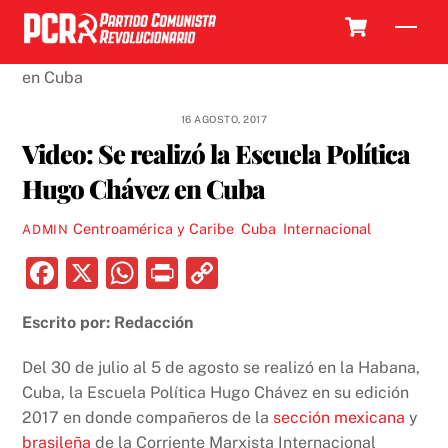
Skip
Cart
Men
to
content
16 AGOSTO, 2017
Video: Se realizó la Escuela Política
Hugo Chávez en Cuba
Centroamérica y Caribe
,
Cuba
,
Internacional
ADMIN
F
X
W
P
C
a
h
ri
o
Escrito por: Redacción
c
at
nt
p
e
s
y
Del 30 de julio al 5 de agosto se realizó en la Habana,
b
A
Li
Cuba, la Escuela Política Hugo Chávez en su edición
2017 en donde compañeros de la
sección mexicana
y
o
p
n
brasileña
de la Corriente Marxista Internacional