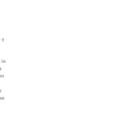
 y
 la
a
en
e
 se