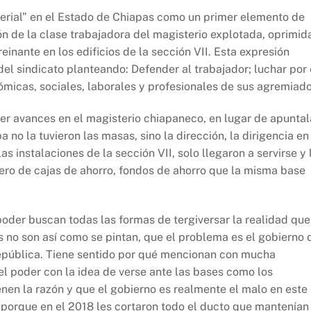
terial” en el Estado de Chiapas como un primer elemento de
n de la clase trabajadora del magisterio explotada, oprimid
reinante en los edificios de la sección VII. Esta expresión
 del sindicato planteando: Defender al trabajador; luchar por 
micas, sociales, laborales y profesionales de sus agremiado
 ver avances en el magisterio chiapaneco, en lugar de apuntal
a no la tuvieron las masas, sino la dirección, la dirigencia en
s instalaciones de la sección VII, solo llegaron a servirse y 
nero de cajas de ahorro, fondos de ahorro que la misma base
poder buscan todas las formas de tergiversar la realidad que
 no son así como se pintan, que el problema es el gobierno 
 república. Tiene sentido por qué mencionan con mucha
l poder con la idea de verse ante las bases como los
enen la razón y que el gobierno es realmente el malo en este
, porque en el 2018 les cortaron todo el ducto que mantenían