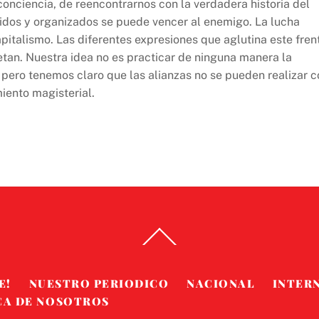
onciencia, de reencontrarnos con la verdadera historia del
idos y organizados se puede vencer al enemigo. La lucha
apitalismo. Las diferentes expresiones que aglutina este fren
etan. Nuestra idea no es practicar de ninguna manera la
 pero tenemos claro que las alianzas no se pueden realizar c
iento magisterial.
Back
To
Top
E!
NUESTRO PERIODICO
NACIONAL
INTER
CA DE NOSOTROS