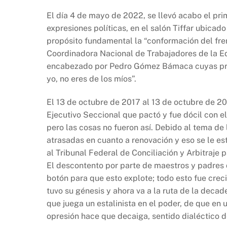
a
h
ri
o
El día 4 de mayo de 2022, se llevó acabo el pr
c
at
nt
p
expresiones políticas, en el salón Tiffar ubicad
e
s
y
propósito fundamental la “conformación del fren
b
A
Li
Coordinadora Nacional de Trabajadores de la Ed
encabezado por Pedro Gómez Bámaca cuyas prác
o
p
n
yo, no eres de los míos”.
o
p
k
k
El 13 de octubre de 2017 al 13 de octubre de 2021
Ejecutivo Seccional que pactó y fue dócil con 
pero las cosas no fueron así. Debido al tema d
atrasadas en cuanto a renovación y eso se le es
al Tribunal Federal de Conciliación y Arbitraje 
El descontento por parte de maestros y padres d
botón para que esto explote; todo esto fue crec
tuvo su génesis y ahora va a la ruta de la dec
que juega un estalinista en el poder, de que en
opresión hace que decaiga, sentido dialéctico de