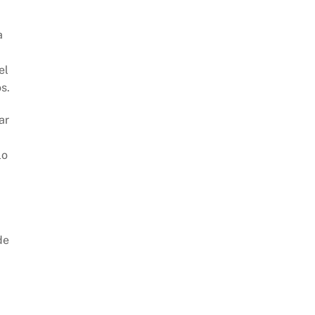
a
el
s.
ar
lo
de