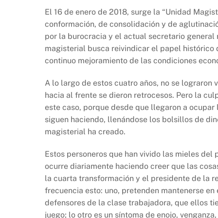
El 16 de enero de 2018, surge la “Unidad Magis
conformación, de consolidación y de aglutinació
por la burocracia y el actual secretario general 
magisterial busca reivindicar el papel histórico
continuo mejoramiento de las condiciones econó
A lo largo de estos cuatro años, no se lograron
hacia al frente se dieron retrocesos. Pero la culp
este caso, porque desde que llegaron a ocupar la
siguen haciendo, llenándose los bolsillos de di
magisterial ha creado.
Estos personeros que han vivido las mieles del 
ocurre diariamente haciendo creer que las cosas
la cuarta transformación y el presidente de la
frecuencia esto: uno, pretenden mantenerse en e
defensores de la clase trabajadora, que ellos ti
juego; lo otro es un síntoma de enojo, venganza