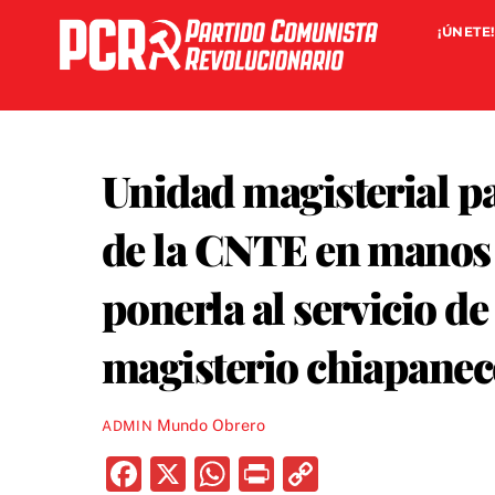
Skip
¡ÚNETE!
to
content
Unidad magisterial pa
de la CNTE en manos 
ponerla al servicio de 
magisterio chiapanec
Mundo Obrero
ADMIN
F
X
W
P
C