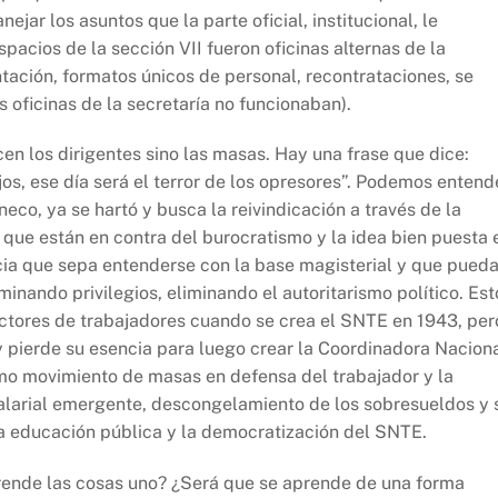
ejar los asuntos que la parte oficial, institucional, le
pacios de la sección VII fueron oficinas alternas de la
tación, formatos únicos de personal, recontrataciones, se
s oficinas de la secretaría no funcionaban).
n los dirigentes sino las masas. Hay una frase que dice:
os, ese día será el terror de los opresores”. Podemos entend
co, ya se hartó y busca la reivindicación a través de la
 que están en contra del burocratismo y la idea bien puesta 
ncia que sepa entenderse con la base magisterial y que pued
minando privilegios, eliminando el autoritarismo político. Est
ectores de trabajadores cuando se crea el SNTE en 1943, per
 pierde su esencia para luego crear la Coordinadora Nacion
mo movimiento de masas en defensa del trabajador y la
alarial emergente, descongelamiento de los sobresueldos y 
a educación pública y la democratización del SNTE.
nde las cosas uno? ¿Será que se aprende de una forma