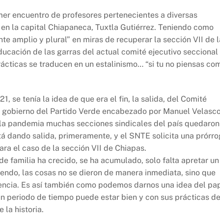
imer encuentro de profesores pertenecientes a diversas
o en la capital Chiapaneca, Tuxtla Gutiérrez. Teniendo como
te amplio y plural” en miras de recuperar la sección VII de l
ucación de las garras del actual comité ejecutivo seccional
ticas se traducen en un estalinismo… “si tu no piensas co
, se tenía la idea de que era el fin, la salida, del Comité
el gobierno del Partido Verde encabezado por Manuel Velasco
e la pandemia muchas secciones sindicales del país quedaron
tá dando salida, primeramente, y el SNTE solicita una prórr
para el caso de la sección VII de Chiapas.
e familia ha crecido, se ha acumulado, solo falta apretar un
iendo, las cosas no se dieron de manera inmediata, sino que
adencia. Es así también como podemos darnos una idea del pa
 un periodo de tiempo puede estar bien y con sus prácticas d
 la historia.