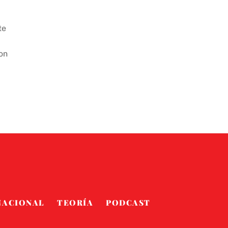
te
on
NACIONAL
TEORÍA
PODCAST