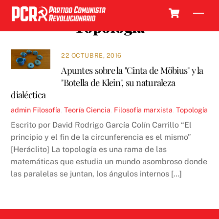
Skip
Cart
Men
to
Topología
content
22 OCTUBRE, 2016
Apuntes sobre la "Cinta de Möbius" y la
"Botella de Klein", su naturaleza
dialéctica
admin
Filosofía
,
Teoría
Ciencia
,
Filosofía marxista
,
Topología
Escrito por David Rodrigo García Colín Carrillo “El
principio y el fin de la circunferencia es el mismo”
[Heráclito] La topología es una rama de las
matemáticas que estudia un mundo asombroso donde
las paralelas se juntan, los ángulos internos […]