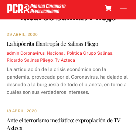
Skip
Cart
Men
to
Ricardo Salinas Pliego
content
29 ABRIL, 2020
La hipócrita filantropía de Salinas Pliego
admin
Coronavirus
,
Nacional
,
Política
Grupo Salinas
,
Ricardo Salinas Pliego
,
Tv Azteca
La articulación de la crisis económica con la
pandemia, provocada por el Coronavirus, ha dejado al
desnudo a la burguesía de todo el planeta, en torno a
cuáles son sus verdaderos intereses.
18 ABRIL, 2020
Ante el terrorismo mediático: expropiación de TV
Azteca