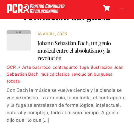
Skip
Cart
Men
to
revolucion burguesa
content
18 ABRIL, 2025
Johann Sebastian Bach, un genio
musical entre el absolutismo y la
revolución
OCR ☭
Arte
bacrroco
,
contrapunto
,
fuga
,
ilustración
,
Joan
Sebastian Bach
,
musica clasica
,
revolucion burguesa
,
tocata
Con Bach la música se vuelve ciencia y la ciencia se
vuelve música. La armonía, la melodía, el contrapunto
y la fuga se entrelazan de forma lógica, intelectual,
natural y compleja, todo al mismo tiempo. Alguien
dijo que “lo que […]