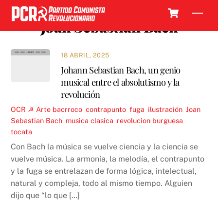
Skip
Cart
Men
to
Joan Sebastian Bach
content
18 ABRIL, 2025
Johann Sebastian Bach, un genio
musical entre el absolutismo y la
revolución
OCR ☭
Arte
bacrroco
,
contrapunto
,
fuga
,
ilustración
,
Joan
Sebastian Bach
,
musica clasica
,
revolucion burguesa
,
tocata
Con Bach la música se vuelve ciencia y la ciencia se
vuelve música. La armonía, la melodía, el contrapunto
y la fuga se entrelazan de forma lógica, intelectual,
natural y compleja, todo al mismo tiempo. Alguien
dijo que “lo que […]