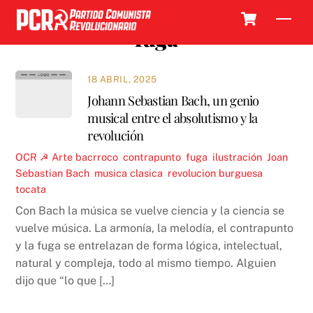
Skip
Cart
Men
to
fuga
content
18 ABRIL, 2025
Johann Sebastian Bach, un genio
musical entre el absolutismo y la
revolución
OCR ☭
Arte
bacrroco
,
contrapunto
,
fuga
,
ilustración
,
Joan
Sebastian Bach
,
musica clasica
,
revolucion burguesa
,
tocata
Con Bach la música se vuelve ciencia y la ciencia se
vuelve música. La armonía, la melodía, el contrapunto
y la fuga se entrelazan de forma lógica, intelectual,
natural y compleja, todo al mismo tiempo. Alguien
dijo que “lo que […]