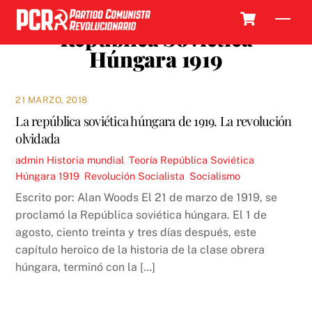
Skip
Cart
Men
to
República Soviética
content
Húngara 1919
21 MARZO, 2018
La república soviética húngara de 1919. La revolución
olvidada
admin
Historia mundial
,
Teoría
República Soviética
Húngara 1919
,
Revolución Socialista
,
Socialismo
Escrito por: Alan Woods El 21 de marzo de 1919, se
proclamó la República soviética húngara. El 1 de
agosto, ciento treinta y tres días después, este
capítulo heroico de la historia de la clase obrera
húngara, terminó con la […]