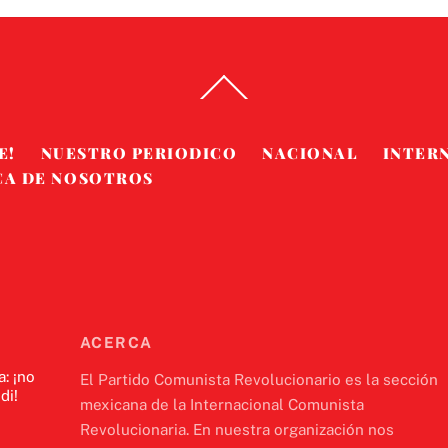
Back
To
Top
E!
NUESTRO PERIODICO
NACIONAL
INTER
CA DE NOSOTROS
ACERCA
a: ¡no
El Partido Comunista Revolucionario es la sección
di!
mexicana de la Internacional Comunista
Revolucionaria. En nuestra organización nos