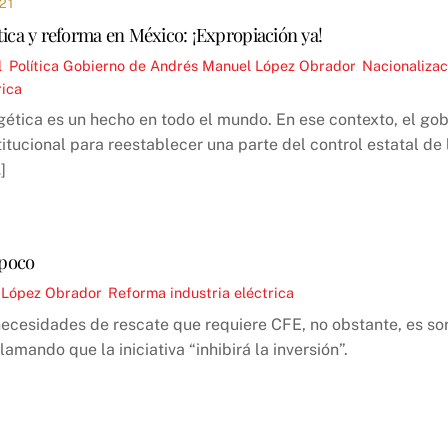
21
tica y reforma en México: ¡Expropiación ya!
l
,
Política
Gobierno de Andrés Manuel López Obrador
,
Nacionalizaci
rica
rgética es un hecho en todo el mundo. En ese contexto, el go
itucional para reestablecer una parte del control estatal de
]
 poco
 López Obrador
,
Reforma industria eléctrica
ecesidades de rescate que requiere CFE, no obstante, es so
amando que la iniciativa “inhibirá la inversión”.