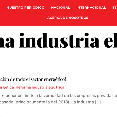
NUESTRO PERIODICO
NACIONAL
INTERNACIONAL
TE
ACERCA DE NOSOTROS
a industria el
ación de todo el sector energético!
ergética
,
Reforma industria eléctrica
e poner un límite a la voracidad de las empresas privadas en
pasado (principalmente la del 2013). La industria […]