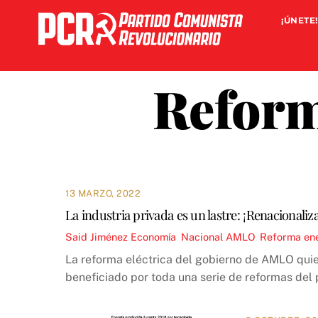
Skip
¡ÚNETE!
to
content
Reform
13 MARZO, 2022
La industria privada es un lastre: ¡Renacionaliz
Said Jiménez
Economía
,
Nacional
AMLO
,
Reforma en
La reforma eléctrica del gobierno de AMLO quier
beneficiado por toda una serie de reformas del 