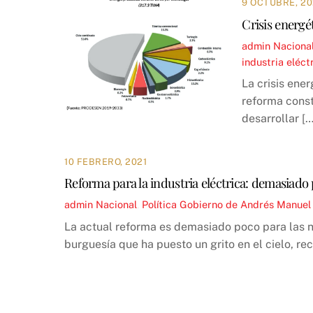
9 OCTUBRE, 20
Crisis energé
admin
Naciona
industria eléct
La crisis ene
reforma const
desarrollar […
10 FEBRERO, 2021
Reforma para la industria eléctrica: demasiado
admin
Nacional
,
Política
Gobierno de Andrés Manuel
La actual reforma es demasiado poco para las n
burguesía que ha puesto un grito en el cielo, recl