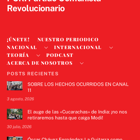
Revolucionario
¡ÚNETE!
NUESTRO PERIODICO
NACIONAL
INTERNACIONAL
TEORÍA
PODCAST
ACERCA DE NOSOTROS
POSTS RECIENTES
SOBRE LOS HECHOS OCURRIDOS EN CANAL
11
3 agosto, 2026
El auge de las «Cucarachas» de India: ¡no nos
retiraremos hasta que caiga Modi!
30 julio, 2026
Óscar Chávez Fernández: La Guitarra como