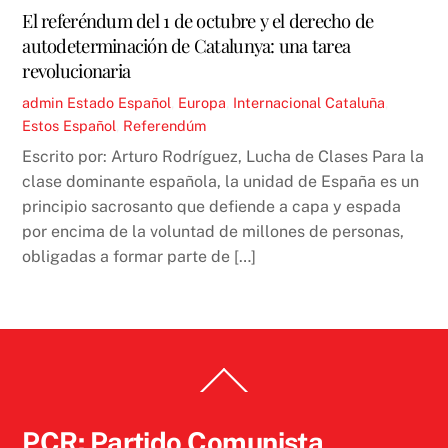
El referéndum del 1 de octubre y el derecho de
autodeterminación de Catalunya: una tarea
revolucionaria
admin
Estado Español
,
Europa
,
Internacional
Cataluña
,
Estos Español
,
Referendúm
Escrito por: Arturo Rodríguez, Lucha de Clases Para la
clase dominante española, la unidad de España es un
principio sacrosanto que defiende a capa y espada
por encima de la voluntad de millones de personas,
obligadas a formar parte de […]
Back
To
Top
PCR: Partido Comunista