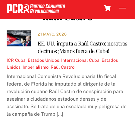
Skip
Cart
Men
to
Raúl Castro
content
21 MAYO, 2026
EE. UU. imputa a Raúl Castro: nosotros
decimos ¡Manos fuera de Cuba!
ICR
Cuba
,
Estados Unidos
,
Internacional
Cuba
,
Estados
Unidos
,
Imperialismo
,
Raúl Castro
Internacional Comunista Revolucionaria Un fiscal
federal de Florida ha imputado al dirigente de la
revolución cubano Raúl Castro de conspiración para
asesinar a ciudadanos estadounidenses y de
asesinato. Se trata de una escalada muy peligrosa de
la campaña de Trump […]