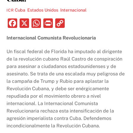
Cuba
,
Estados Unidos
,
Internacional
ICR
F
X
W
P
C
a
h
ri
o
Internacional Comunista Revolucionaria
c
at
nt
p
e
s
y
Un fiscal federal de Florida ha imputado al dirigente
b
A
Li
de la revolución cubano Raúl Castro de conspiración
para asesinar a ciudadanos estadounidenses y de
o
p
n
asesinato. Se trata de una escalada muy peligrosa de
o
p
k
la campaña de Trump y Rubio para aplastar la
k
Revolución Cubana, y debe ser enérgicamente
repudiada por el movimiento obrero a nivel
internacional. La Internacional Comunista
Revolucionaria rechaza esta intensificación de la
agresión imperialista contra Cuba. Defendemos
incondicionalmente la Revolución Cubana.