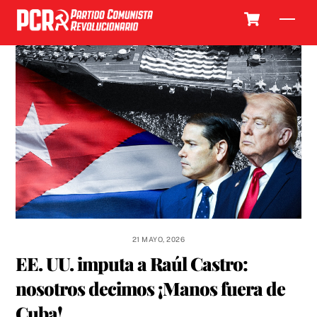
Skip
Cart
Men
to
content
21 MAYO, 2026
EE. UU. imputa a Raúl Castro:
nosotros decimos ¡Manos fuera de
Cuba!