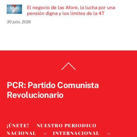
El negocio de las Afore, la lucha por una
pensión digna y los límites de la 4T
30 julio, 2026
Back
To
Top
PCR: Partido Comunista
Revolucionario
¡ÚNETE!
NUESTRO PERIODICO
NACIONAL
INTERNACIONAL