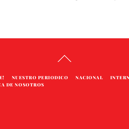
Back
To
Top
E!
NUESTRO PERIODICO
NACIONAL
INTER
CA DE NOSOTROS