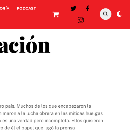
ORÍA
PODCAST
Cart
Da
mo
ación
tro país. Muchos de los que encabezaron la
nimaron a la lucha obrera en las míticas huelgas
 es una verdad pero incompleta. Ellos quisieron
o de él el papel que jugó la prensa