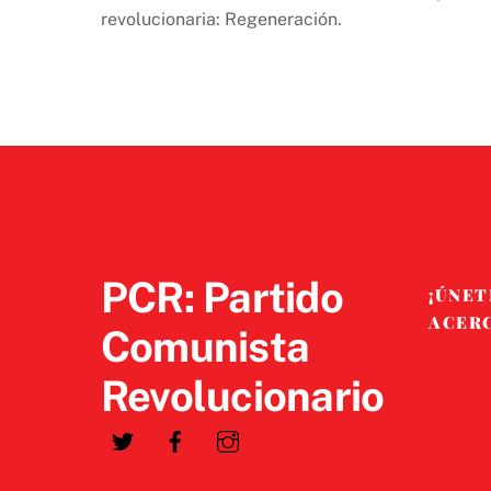
revolucionaria: Regeneración.
PCR: Partido
¡ÚNET
ACER
Comunista
Revolucionario