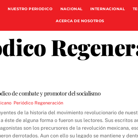
NUESTRO PERIODICO
NACIONAL
INTERNACIONAL
TE
ACERCA DE NOSOTROS
ódico Regener
ódico de combate y promotor del socialismo
xicano
,
Periódico Regeneración
yentes de la historia del movimiento revolucionario de nues
 a éste de alguna forma o fueron sus lectores. Sus escritos a
agonistas son los precursores de la revolución mexicana, eso
fueron derrotados. Aun con ello su legado se mantiene y dentr