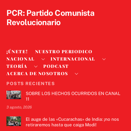
Top
PCR: Partido Comunista
Revolucionario
¡ÚNETE!
NUESTRO PERIODICO
NACIONAL
INTERNACIONAL
TEORÍA
PODCAST
ACERCA DE NOSOTROS
POSTS RECIENTES
SOBRE LOS HECHOS OCURRIDOS EN CANAL
11
3 agosto, 2026
El auge de las «Cucarachas» de India: ¡no nos
retiraremos hasta que caiga Modi!