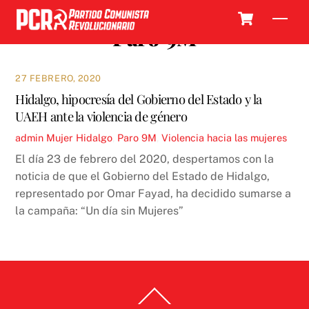
Skip
Cart
Men
to
Paro 9M
content
27 FEBRERO, 2020
Hidalgo, hipocresía del Gobierno del Estado y la
UAEH ante la violencia de género
admin
Mujer
Hidalgo
,
Paro 9M
,
Violencia hacia las mujeres
El día 23 de febrero del 2020, despertamos con la
noticia de que el Gobierno del Estado de Hidalgo,
representado por Omar Fayad, ha decidido sumarse a
la campaña: “Un día sin Mujeres”
Back
To