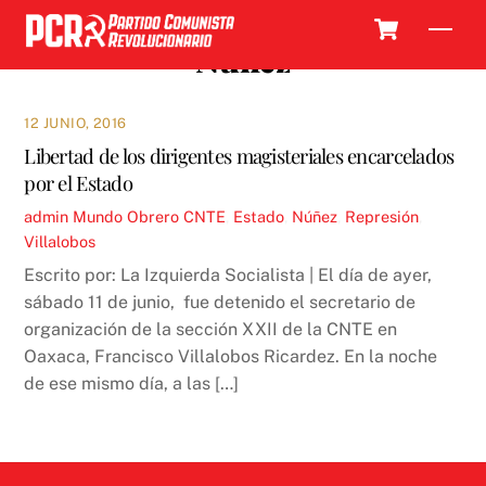
Skip
Cart
Men
to
Núñez
content
12 JUNIO, 2016
Libertad de los dirigentes magisteriales encarcelados
por el Estado
admin
Mundo Obrero
CNTE
,
Estado
,
Núñez
,
Represión
,
Villalobos
Escrito por: La Izquierda Socialista | El día de ayer,
sábado 11 de junio, fue detenido el secretario de
organización de la sección XXII de la CNTE en
Oaxaca, Francisco Villalobos Ricardez. En la noche
de ese mismo día, a las […]