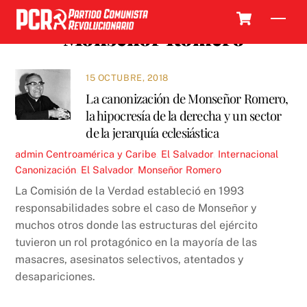
Skip
Cart
Men
to
Monseñor Romero
content
15 OCTUBRE, 2018
La canonización de Monseñor Romero,
la hipocresía de la derecha y un sector
de la jerarquía eclesiástica
admin
Centroamérica y Caribe
,
El Salvador
,
Internacional
Canonización
,
El Salvador
,
Monseñor Romero
La Comisión de la Verdad estableció en 1993
responsabilidades sobre el caso de Monseñor y
muchos otros donde las estructuras del ejército
tuvieron un rol protagónico en la mayoría de las
masacres, asesinatos selectivos, atentados y
desapariciones.