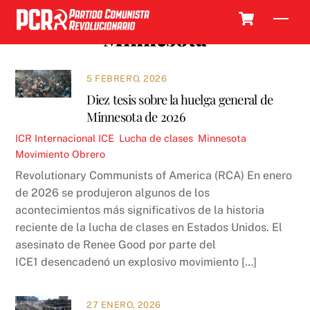
Skip
Cart
Men
to
Minnesota
content
5 FEBRERO, 2026
Diez tesis sobre la huelga general de
Minnesota de 2026
ICR
Internacional
ICE
,
Lucha de clases
,
Minnesota
,
Movimiento Obrero
Revolutionary Communists of America (RCA) En enero
de 2026 se produjeron algunos de los
acontecimientos más significativos de la historia
reciente de la lucha de clases en Estados Unidos. El
asesinato de Renee Good por parte del
ICE1 desencadenó un explosivo movimiento […]
27 ENERO, 2026