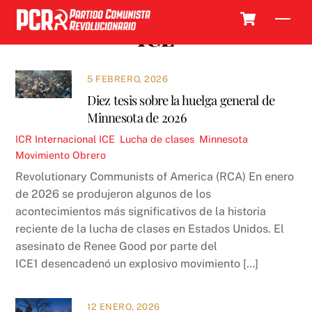
Skip
Cart
Men
to
ICE
content
5 FEBRERO, 2026
Diez tesis sobre la huelga general de
Minnesota de 2026
ICR
Internacional
ICE
,
Lucha de clases
,
Minnesota
,
Movimiento Obrero
Revolutionary Communists of America (RCA) En enero
de 2026 se produjeron algunos de los
acontecimientos más significativos de la historia
reciente de la lucha de clases en Estados Unidos. El
asesinato de Renee Good por parte del
ICE1 desencadenó un explosivo movimiento […]
12 ENERO, 2026