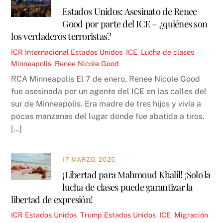
Estados Unidos: Asesinato de Renee
Good por parte del ICE – ¿quiénes son
los verdaderos terroristas?
ICR
Internacional
Estados Unidos
,
ICE
,
Lucha de clases
,
Minneapolis
,
Renee Nicole Good
RCA Minneapolis El 7 de enero, Renee Nicole Good
fue asesinada por un agente del ICE en las calles del
sur de Minneapolis. Era madre de tres hijos y vivía a
pocas manzanas del lugar donde fue abatida a tiros.
[…]
17 MARZO, 2025
¡Libertad para Mahmoud Khalil! ¡Solo la
lucha de clases puede garantizar la
libertad de expresión!
ICR
Estados Unidos
,
Trump
Estados Unidos
,
ICE
,
Migración
,