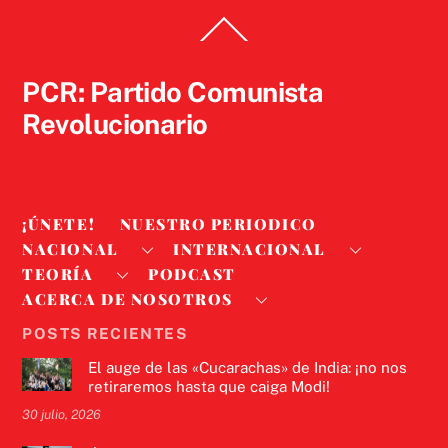
Back
To
Top
PCR: Partido Comunista
Revolucionario
¡ÚNETE!
NUESTRO PERIODICO
NACIONAL
INTERNACIONAL
TEORÍA
PODCAST
ACERCA DE NOSOTROS
POSTS RECIENTES
El auge de las «Cucarachas» de India: ¡no nos
retiraremos hasta que caiga Modi!
30 julio, 2026