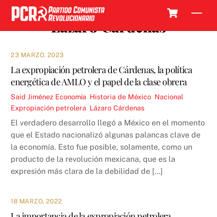
Skip
Cart
Men
to
Lázaro Cárdenas
content
23 MARZO, 2023
La expropiación petrolera de Cárdenas, la política
energética de AMLO y el papel de la clase obrera
Said Jiménez
Economía
,
Historia de México
,
Nacional
Expropiación petrolera
,
Lázaro Cárdenas
El verdadero desarrollo llegó a México en el momento
que el Estado nacionalizó algunas palancas clave de
la economía. Esto fue posible, solamente, como un
producto de la revolución mexicana, que es la
expresión más clara de la debilidad de […]
18 MARZO, 2022
La importancia de la expropiación petrolera