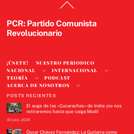
Back
To
Top
PCR: Partido Comunista
Revolucionario
¡ÚNETE!
NUESTRO PERIODICO
NACIONAL
INTERNACIONAL
TEORÍA
PODCAST
ACERCA DE NOSOTROS
POSTS RECIENTES
El auge de las «Cucarachas» de India: ¡no nos
retiraremos hasta que caiga Modi!
30 julio, 2026
Óscar Chávez Fernández: La Guitarra como