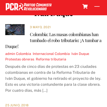
Skip
Cart
Men
to
Iván Duque
content
3 MAYO, 2021
Colombia: Las masas colombianas han
tumbado el robo tributario: ¡A tumbar a
Duque!
admin
Colombia
,
Internacional
Colombia
,
Iván Duque
,
Protestas obreras
,
Reforma tributaria
Después de cinco días de protestas en 23 ciudades
colombianas en contra de la Reforma Tributaria de
Iván Duque, el gobierno ha retirado el proyecto de ley.
Esto es una victoria contundente para la clase obrera.
Por cuatro días, más […]
25 JUNIO, 2018