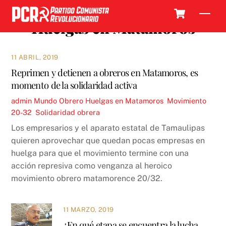
Skip
Cart
Men
to
Huelgas en Matamoros
content
11 ABRIL, 2019
Reprimen y detienen a obreros en Matamoros, es
momento de la solidaridad activa
admin
Mundo Obrero
Huelgas en Matamoros
,
Movimiento
20-32
,
Solidaridad obrera
Los empresarios y el aparato estatal de Tamaulipas
quieren aprovechar que quedan pocas empresas en
huelga para que el movimiento termine con una
acción represiva como venganza al heroico
movimiento obrero matamorence 20/32.
11 MARZO, 2019
¿En qué etapa se encuentra la lucha