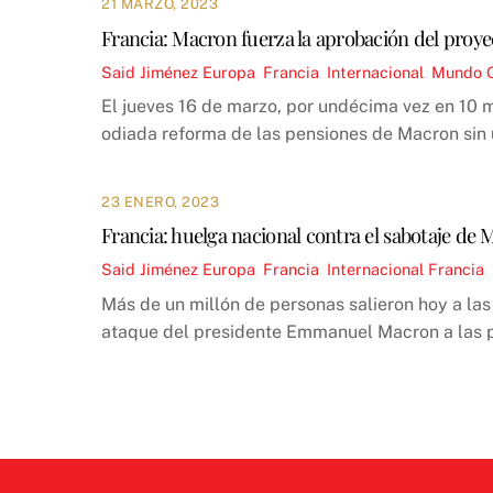
21 MARZO, 2023
Francia: Macron fuerza la aprobación del proy
Said Jiménez
Europa
,
Francia
,
Internacional
,
Mundo 
El jueves 16 de marzo, por undécima vez en 10 me
odiada reforma de las pensiones de Macron sin u
23 ENERO, 2023
Francia: huelga nacional contra el sabotaje de M
Said Jiménez
Europa
,
Francia
,
Internacional
Francia
,
Más de un millón de personas salieron hoy a la
ataque del presidente Emmanuel Macron a las pen