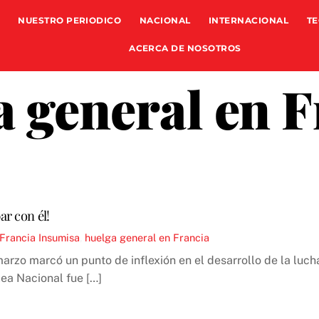
NUESTRO PERIODICO
NACIONAL
INTERNACIONAL
TE
ACERCA DE NOSOTROS
a general en F
ar con él!
Francia Insumisa
,
huelga general en Francia
 marzo marcó un punto de inflexión en el desarrollo de la luc
ea Nacional fue […]