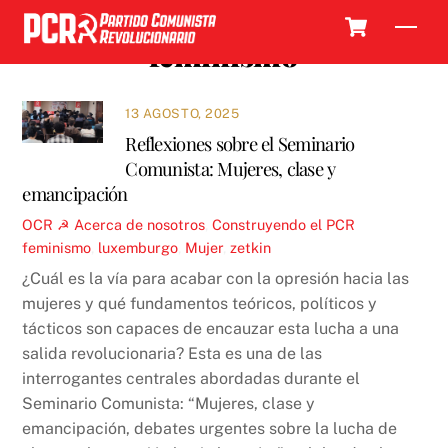
Skip
Cart
Men
to
feminismo
content
13 AGOSTO, 2025
Reflexiones sobre el Seminario
Comunista: Mujeres, clase y
emancipación
OCR ☭
Acerca de nosotros
,
Construyendo el PCR
feminismo
,
luxemburgo
,
Mujer
,
zetkin
¿Cuál es la vía para acabar con la opresión hacia las
mujeres y qué fundamentos teóricos, políticos y
tácticos son capaces de encauzar esta lucha a una
salida revolucionaria? Esta es una de las
interrogantes centrales abordadas durante el
Seminario Comunista: “Mujeres, clase y
emancipación, debates urgentes sobre la lucha de