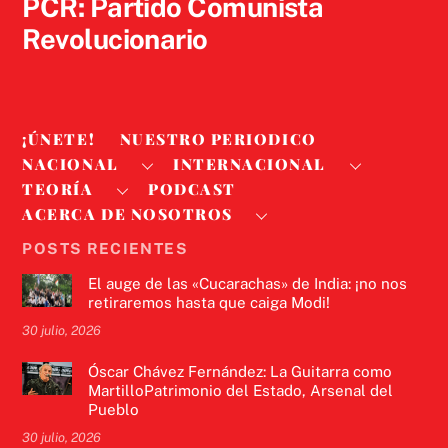
PCR: Partido Comunista
Revolucionario
¡ÚNETE!
NUESTRO PERIODICO
NACIONAL
INTERNACIONAL
TEORÍA
PODCAST
ACERCA DE NOSOTROS
POSTS RECIENTES
El auge de las «Cucarachas» de India: ¡no nos
retiraremos hasta que caiga Modi!
30 julio, 2026
Óscar Chávez Fernández: La Guitarra como
MartilloPatrimonio del Estado, Arsenal del
Pueblo
30 julio, 2026