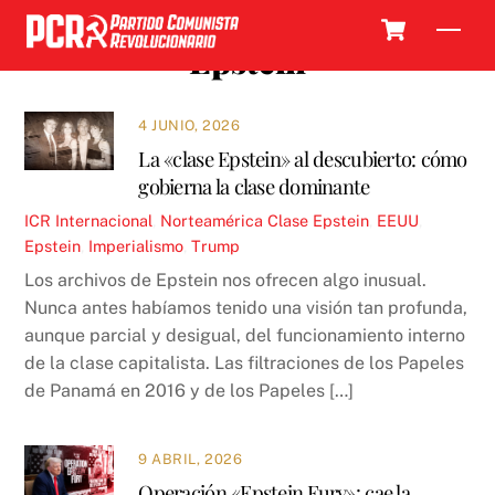
Skip
Cart
Men
to
Epstein
content
4 JUNIO, 2026
La «clase Epstein» al descubierto: cómo
gobierna la clase dominante
ICR
Internacional
,
Norteamérica
Clase Epstein
,
EEUU
,
Epstein
,
Imperialismo
,
Trump
Los archivos de Epstein nos ofrecen algo inusual.
Nunca antes habíamos tenido una visión tan profunda,
aunque parcial y desigual, del funcionamiento interno
de la clase capitalista. Las filtraciones de los Papeles
de Panamá en 2016 y de los Papeles […]
9 ABRIL, 2026
Operación «Epstein Fury»: cae la