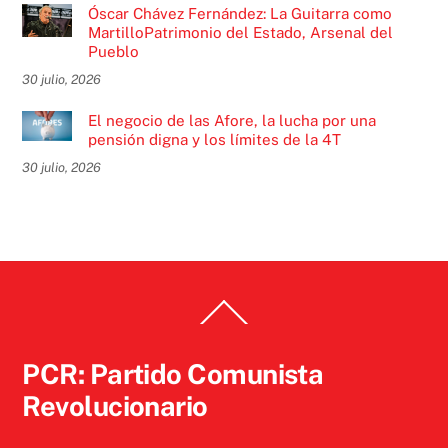
Óscar Chávez Fernández: La Guitarra como
MartilloPatrimonio del Estado, Arsenal del
Pueblo
30 julio, 2026
El negocio de las Afore, la lucha por una
pensión digna y los límites de la 4T
30 julio, 2026
Back
To
Top
PCR: Partido Comunista
Revolucionario