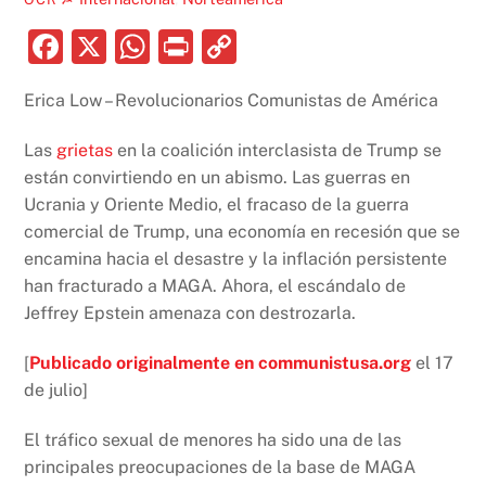
F
X
W
P
C
a
h
ri
o
Erica Low – Revolucionarios Comunistas de América
c
at
nt
p
e
s
y
Las
grietas
en la coalición interclasista de Trump se
b
A
Li
están convirtiendo en un abismo. Las guerras en
Ucrania y Oriente Medio, el fracaso de la guerra
o
p
n
comercial de Trump, una economía en recesión que se
o
p
k
encamina hacia el desastre y la inflación persistente
k
han fracturado a MAGA. Ahora, el escándalo de
Jeffrey Epstein amenaza con destrozarla.
[
Publicado originalmente en communistusa.org
el 17
de julio]
El tráfico sexual de menores ha sido una de las
principales preocupaciones de la base de MAGA