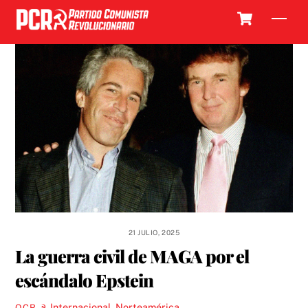
Skip
Cart
Men
to
content
21 JULIO, 2025
La guerra civil de MAGA por el
escándalo Epstein
Internacional
,
Norteamérica
OCR ☭