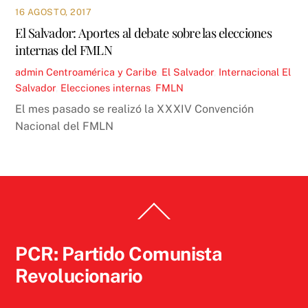
16 AGOSTO, 2017
El Salvador: Aportes al debate sobre las elecciones
internas del FMLN
admin
Centroamérica y Caribe
,
El Salvador
,
Internacional
El
Salvador
,
Elecciones internas
,
FMLN
El mes pasado se realizó la XXXIV Convención
Nacional del FMLN
Back
To
Top
PCR: Partido Comunista
Revolucionario