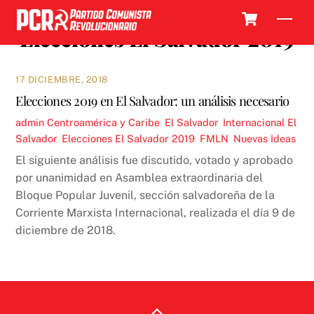
Skip
Cart
Men
to
Elecciones El Salvador 2019
content
17 DICIEMBRE, 2018
Elecciones 2019 en El Salvador: un análisis necesario
admin
Centroamérica y Caribe
,
El Salvador
,
Internacional
El
Salvador
,
Elecciones El Salvador 2019
,
FMLN
,
Nuevas Ideas
El siguiente análisis fue discutido, votado y aprobado
por unanimidad en Asamblea extraordinaria del
Bloque Popular Juvenil, sección salvadoreña de la
Corriente Marxista Internacional, realizada el día 9 de
diciembre de 2018.