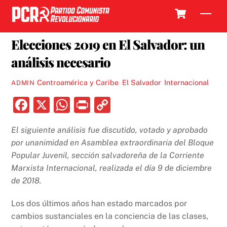
Skip
Cart
Men
to
17 DICIEMBRE, 2018
content
Elecciones 2019 en El Salvador: un
análisis necesario
Centroamérica y Caribe
,
El Salvador
,
Internacional
ADMIN
F
X
W
P
C
a
h
ri
o
El siguiente análisis fue discutido, votado y aprobado
c
at
nt
p
por unanimidad en Asamblea extraordinaria del Bloque
e
s
y
Popular Juvenil, sección salvadoreña de la Corriente
b
A
Li
Marxista Internacional, realizada el día 9 de diciembre
de 2018.
o
p
n
o
p
k
Los dos últimos años han estado marcados por
k
cambios sustanciales en la conciencia de las clases,